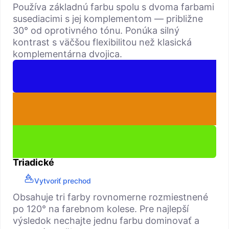
Používa základnú farbu spolu s dvoma farbami
susediacimi s jej komplementom — približne
30° od oprotivného tónu. Ponúka silný
kontrast s väčšou flexibilitou než klasická
komplementárna dvojica.
Triadické
Vytvoriť prechod
Obsahuje tri farby rovnomerne rozmiestnené
po 120° na farebnom kolese. Pre najlepší
výsledok nechajte jednu farbu dominovať a