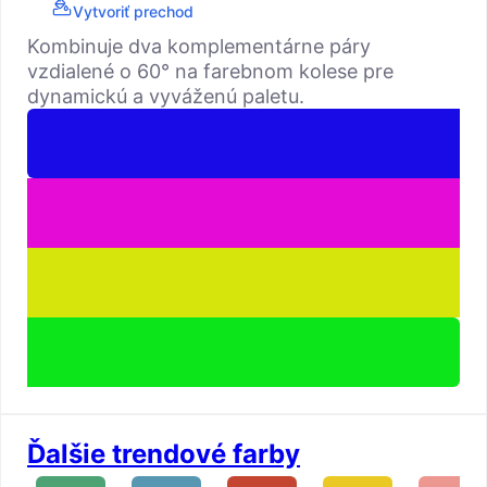
Vytvoriť prechod
Kombinuje dva komplementárne páry
vzdialené o 60° na farebnom kolese pre
dynamickú a vyváženú paletu.
Ďalšie trendové farby