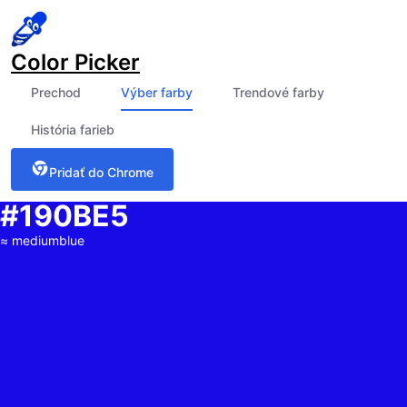
Color Picker
Prechod
Výber farby
Trendové farby
História farieb
Pridať do Chrome
#190BE5
≈
mediumblue