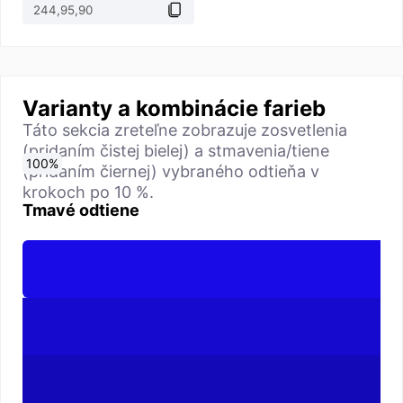
Varianty a kombinácie farieb
Táto sekcia zreteľne zobrazuje zosvetlenia
(pridaním čistej bielej) a stmavenia/tiene
0
10
20
30
40
50
60
70
80
90
100
%
%
%
%
%
%
%
%
%
%
%
(pridaním čiernej) vybraného odtieňa v
krokoch po 10 %.
Tmavé odtiene