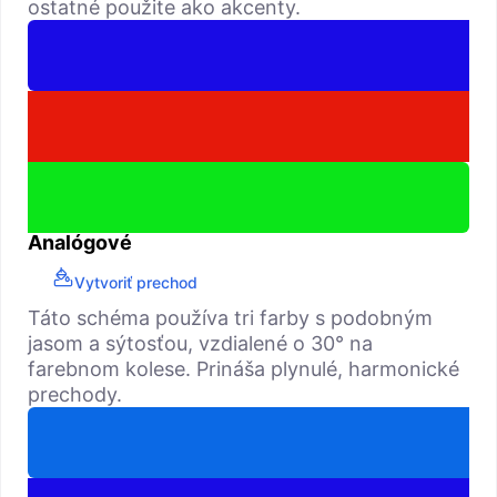
ostatné použite ako akcenty.
Analógové
Vytvoriť prechod
Táto schéma používa tri farby s podobným
jasom a sýtosťou, vzdialené o 30° na
farebnom kolese. Prináša plynulé, harmonické
prechody.