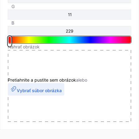
G
B
Nahrať obrázok
Pretiahnite a pustite sem obrázok
alebo
Vybrať súbor obrázka