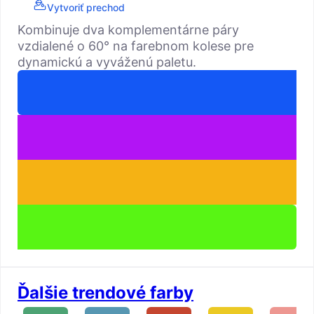
Vytvoriť prechod
Kombinuje dva komplementárne páry
vzdialené o 60° na farebnom kolese pre
dynamickú a vyváženú paletu.
Ďalšie trendové farby