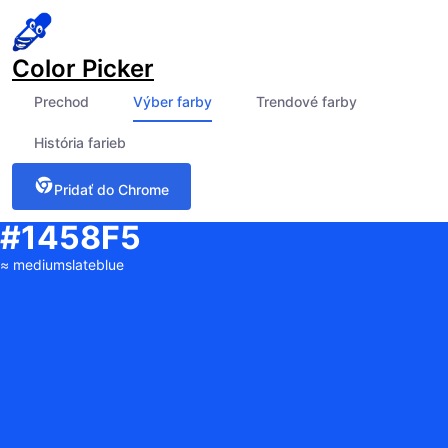
Color Picker
Prechod
Výber farby
Trendové farby
História farieb
Pridať do Chrome
#1458F5
≈
mediumslateblue