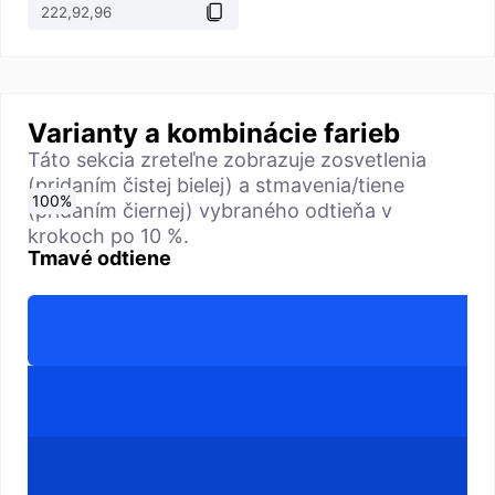
Varianty a kombinácie farieb
Táto sekcia zreteľne zobrazuje zosvetlenia
(pridaním čistej bielej) a stmavenia/tiene
0
10
20
30
40
50
60
70
80
90
100
%
%
%
%
%
%
%
%
%
%
%
(pridaním čiernej) vybraného odtieňa v
krokoch po 10 %.
Tmavé odtiene