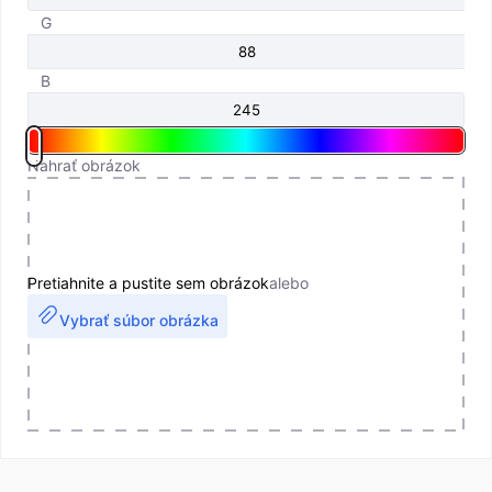
G
B
Nahrať obrázok
Pretiahnite a pustite sem obrázok
alebo
Vybrať súbor obrázka