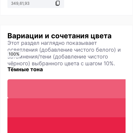
Вариации и сочетания цвета
Этот раздел наглядно показывает
осветления (добавление чистого белого) и
0
10
20
30
40
50
60
70
80
90
100
%
%
%
%
%
%
%
%
%
%
%
затемнения/тени (добавление чистого
чёрного) выбранного цвета с шагом 10%.
Тёмные тона