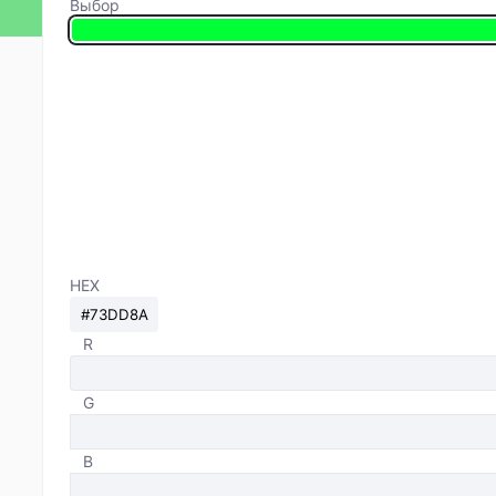
Выбор
HEX
R
G
B