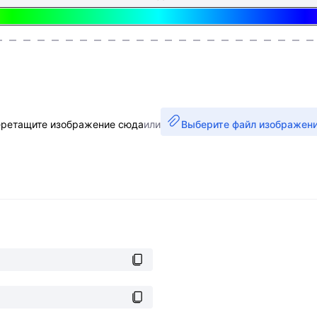
ретащите изображение сюда
или
Выберите файл изображен