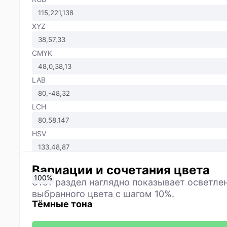
XYZ
CMYK
LAB
LCH
HSV
Вариации и сочетания цвета
0
10
20
30
40
50
60
70
80
90
100
%
%
%
%
%
%
%
%
%
%
%
Этот раздел наглядно показывает осветлен
выбранного цвета с шагом 10%.
Тёмные тона