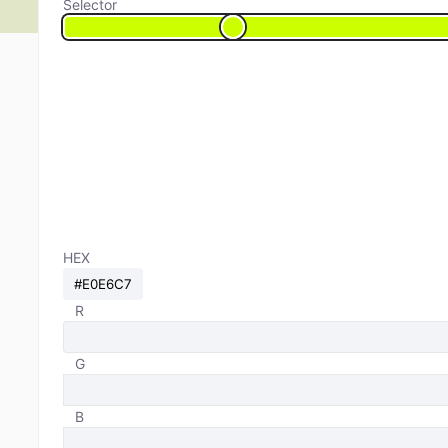
Selector
HEX
R
G
B