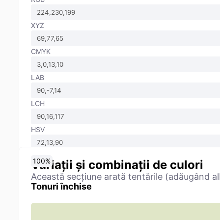
XYZ
CMYK
LAB
LCH
HSV
0
10
20
30
40
50
60
70
80
90
100
%
%
%
%
%
%
%
%
%
%
%
Variații și combinații de culori
Această secțiune arată tentările (adăugând alb
Tonuri închise