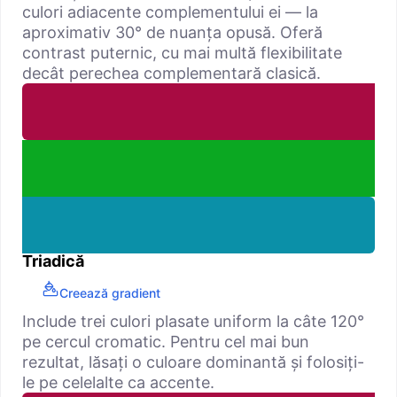
culori adiacente complementului ei — la
aproximativ 30° de nuanța opusă. Oferă
contrast puternic, cu mai multă flexibilitate
decât perechea complementară clasică.
Triadică
Creează gradient
Include trei culori plasate uniform la câte 120°
pe cercul cromatic. Pentru cel mai bun
rezultat, lăsați o culoare dominantă și folosiți-
le pe celelalte ca accente.