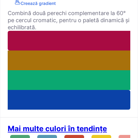
Creează gradient
Combină două perechi complementare la 60°
pe cercul cromatic, pentru o paletă dinamică și
echilibrată.
Mai multe culori în tendințe