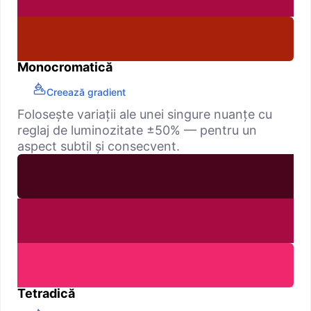
Monocromatică
Creează gradient
Folosește variații ale unei singure nuanțe cu
reglaj de luminozitate ±50% — pentru un
aspect subtil și consecvent.
Tetradică