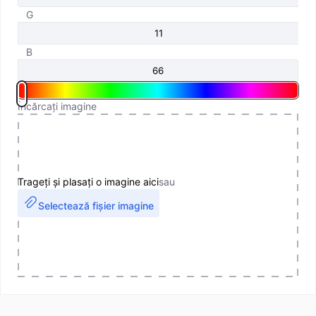
G
B
Încărcați imagine
Trageți și plasați o imagine aici
sau
Selectează fișier imagine