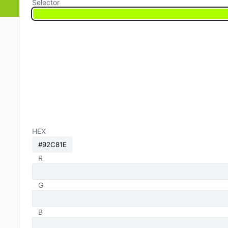
Selector
HEX
R
G
B