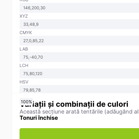
XYZ
CMYK
LAB
LCH
HSV
0
10
20
30
40
50
60
70
80
90
100
%
%
%
%
%
%
%
%
%
%
%
Variații și combinații de culori
Această secțiune arată tentările (adăugând alb
Tonuri închise