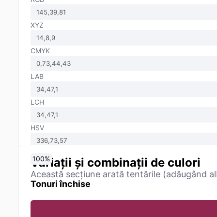
XYZ
CMYK
LAB
LCH
HSV
0
10
20
30
40
50
60
70
80
90
100
%
%
%
%
%
%
%
%
%
%
%
Variații și combinații de culori
Această secțiune arată tentările (adăugând alb
Tonuri închise