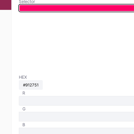
Selector
HEX
R
G
B