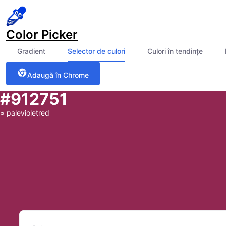
Color Picker
Gradient
Selector de culori
Culori în tendințe
Adaugă în Chrome
#912751
≈
palevioletred