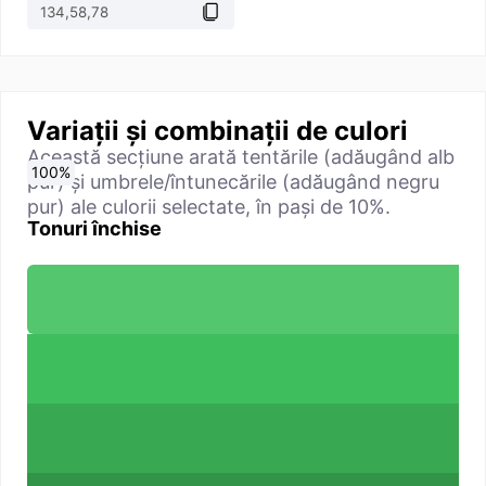
Variații și combinații de culori
Această secțiune arată tentările (adăugând alb
0
10
20
30
40
50
60
70
80
90
100
%
%
%
%
%
%
%
%
%
%
%
pur) și umbrele/întunecările (adăugând negru
pur) ale culorii selectate, în pași de 10%.
Tonuri închise