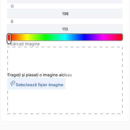
G
B
Încărcați imagine
Trageți și plasați o imagine aici
sau
Selectează fișier imagine