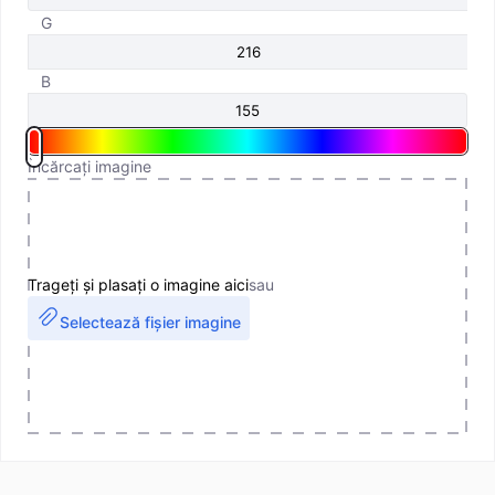
G
B
Încărcați imagine
Trageți și plasați o imagine aici
sau
Selectează fișier imagine