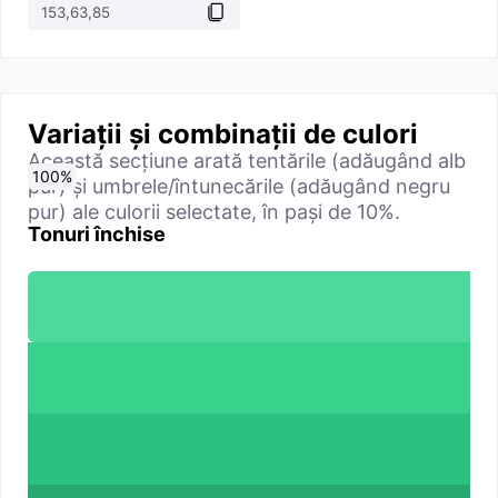
Variații și combinații de culori
Această secțiune arată tentările (adăugând alb
0
10
20
30
40
50
60
70
80
90
100
%
%
%
%
%
%
%
%
%
%
%
pur) și umbrele/întunecările (adăugând negru
pur) ale culorii selectate, în pași de 10%.
Tonuri închise