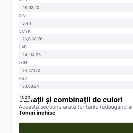
XYZ
CMYK
LAB
LCH
HSV
0
10
20
30
40
50
60
70
80
90
100
%
%
%
%
%
%
%
%
%
%
%
Variații și combinații de culori
Această secțiune arată tentările (adăugând alb
Tonuri închise