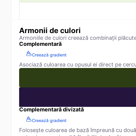
Armonii de culori
Armoniile de culori creează combinații plăcut
Complementară
Creează gradient
Asociază culoarea cu opusul ei direct pe cercu
Complementară divizată
Creează gradient
Folosește culoarea de bază împreună cu două 