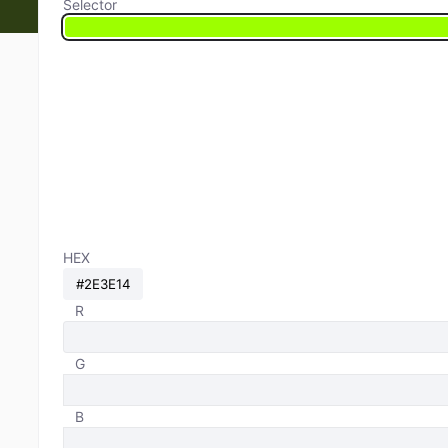
Selector
HEX
R
G
B