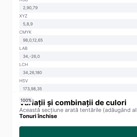
XYZ
CMYK
LAB
LCH
HSV
0
10
20
30
40
50
60
70
80
90
100
%
%
%
%
%
%
%
%
%
%
%
Variații și combinații de culori
Această secțiune arată tentările (adăugând alb
Tonuri închise