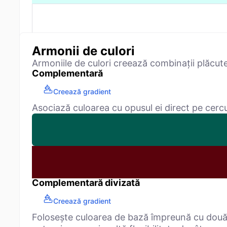
Armonii de culori
Armoniile de culori creează combinații plăcut
Complementară
Creează gradient
Asociază culoarea cu opusul ei direct pe cercu
Complementară divizată
Creează gradient
Folosește culoarea de bază împreună cu două 