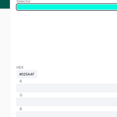
Selector
HEX
R
G
B