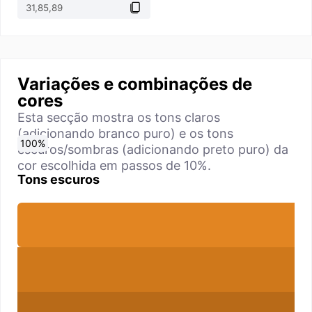
Variações e combinações de
cores
Esta secção mostra os tons claros
(adicionando branco puro) e os tons
0
10
20
30
40
50
60
70
80
90
100
%
%
%
%
%
%
%
%
%
%
%
escuros/sombras (adicionando preto puro) da
cor escolhida em passos de 10%.
Tons escuros