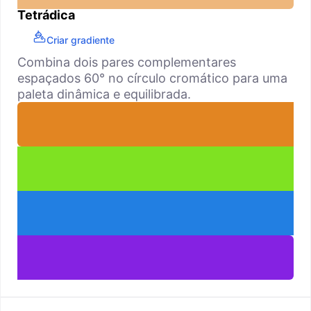
Tetrádica
Criar gradiente
Combina dois pares complementares
espaçados 60° no círculo cromático para uma
paleta dinâmica e equilibrada.