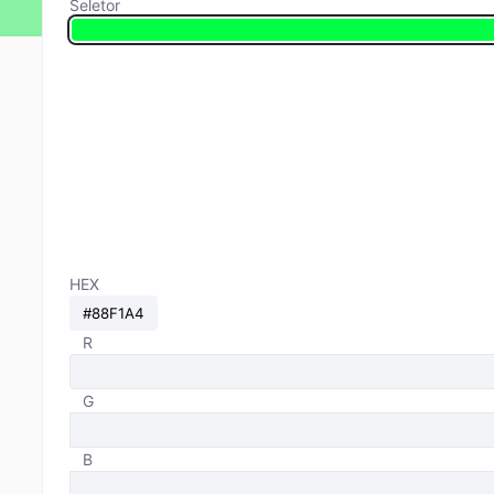
Seletor
HEX
R
G
B