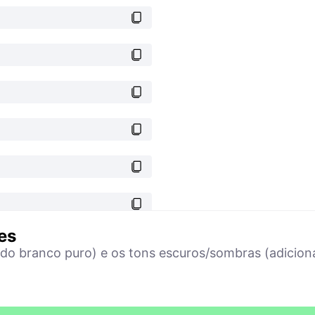
es
ndo branco puro) e os tons escuros/sombras (adicion