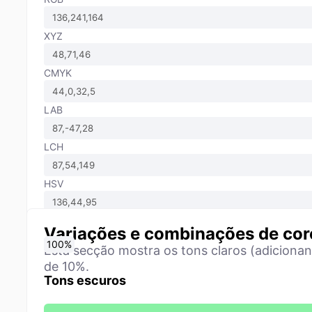
XYZ
CMYK
LAB
LCH
HSV
Variações e combinações de cor
0
10
20
30
40
50
60
70
80
90
100
%
%
%
%
%
%
%
%
%
%
%
Esta secção mostra os tons claros (adiciona
de 10%.
Tons escuros