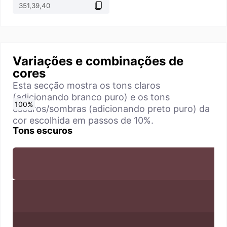
Variações e combinações de
cores
Esta secção mostra os tons claros
(adicionando branco puro) e os tons
0
10
20
30
40
50
60
70
80
90
100
%
%
%
%
%
%
%
%
%
%
%
escuros/sombras (adicionando preto puro) da
cor escolhida em passos de 10%.
Tons escuros