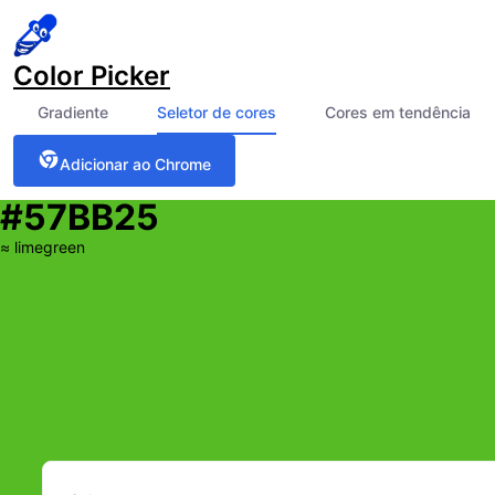
Color Picker
Gradiente
Seletor de cores
Cores em tendência
Adicionar ao Chrome
#57BB25
≈
limegreen