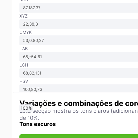
XYZ
CMYK
LAB
LCH
HSV
Variações e combinações de cor
0
10
20
30
40
50
60
70
80
90
100
%
%
%
%
%
%
%
%
%
%
%
Esta secção mostra os tons claros (adiciona
de 10%.
Tons escuros