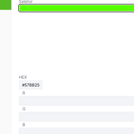
Seletor
HEX
R
G
B