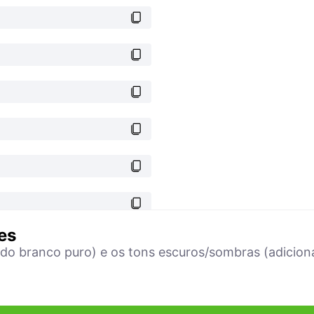
es
ndo branco puro) e os tons escuros/sombras (adicion