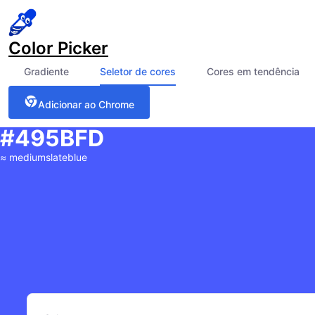
Color Picker
Gradiente
Seletor de cores
Cores em tendência
Adicionar ao Chrome
#495BFD
≈
mediumslateblue