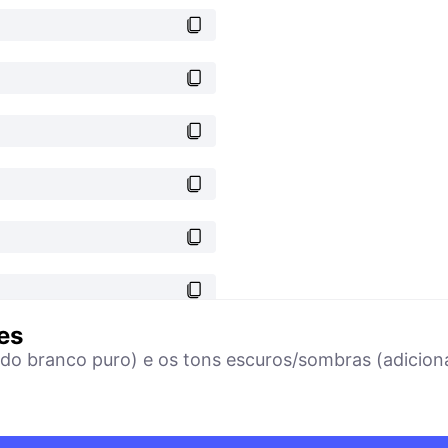
es
ndo branco puro) e os tons escuros/sombras (adicion