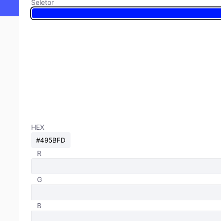
Seletor
HEX
R
G
B