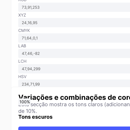
XYZ
CMYK
LAB
LCH
HSV
Variações e combinações de cor
0
10
20
30
40
50
60
70
80
90
100
%
%
%
%
%
%
%
%
%
%
%
Esta secção mostra os tons claros (adiciona
de 10%.
Tons escuros