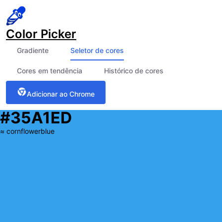
Color Picker
Gradiente
Seletor de cores
Cores em tendência
Histórico de cores
Adicionar ao Chrome
#35A1ED
≈
cornflowerblue