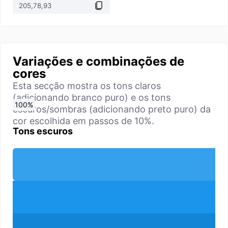
Variações e combinações de
cores
Esta secção mostra os tons claros
(adicionando branco puro) e os tons
0
10
20
30
40
50
60
70
80
90
100
%
%
%
%
%
%
%
%
%
%
%
escuros/sombras (adicionando preto puro) da
cor escolhida em passos de 10%.
Tons escuros