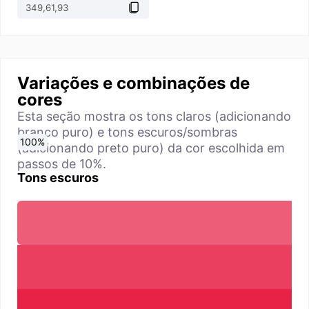
Variações e combinações de
cores
Esta seção mostra os tons claros (adicionando
branco puro) e tons escuros/sombras
0
10
20
30
40
50
60
70
80
90
100
%
%
%
%
%
%
%
%
%
%
%
(adicionando preto puro) da cor escolhida em
passos de 10%.
Tons escuros