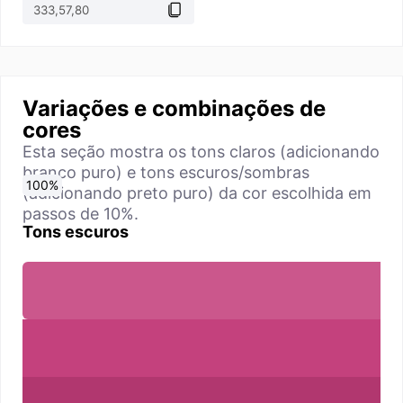
Variações e combinações de
cores
Esta seção mostra os tons claros (adicionando
branco puro) e tons escuros/sombras
0
10
20
30
40
50
60
70
80
90
100
%
%
%
%
%
%
%
%
%
%
%
(adicionando preto puro) da cor escolhida em
passos de 10%.
Tons escuros