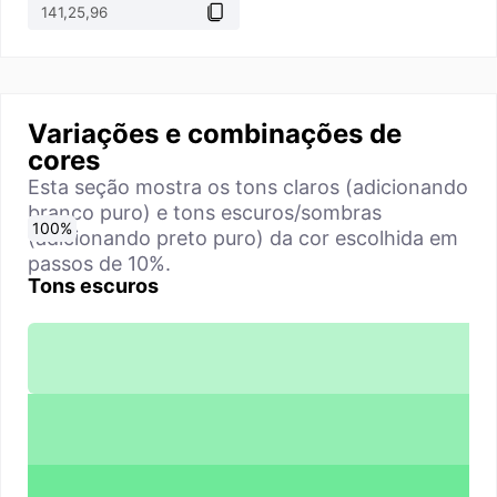
Variações e combinações de
cores
Esta seção mostra os tons claros (adicionando
branco puro) e tons escuros/sombras
0
10
20
30
40
50
60
70
80
90
100
%
%
%
%
%
%
%
%
%
%
%
(adicionando preto puro) da cor escolhida em
passos de 10%.
Tons escuros