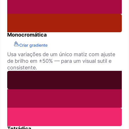
Monocromática
Criar gradiente
Usa variações de um único matiz com ajuste
de brilho em ±50% — para um visual sutil e
consistente.
Tetrádica