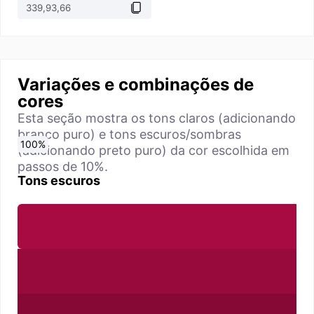
Variações e combinações de
cores
Esta seção mostra os tons claros (adicionando
branco puro) e tons escuros/sombras
0
10
20
30
40
50
60
70
80
90
100
%
%
%
%
%
%
%
%
%
%
%
(adicionando preto puro) da cor escolhida em
passos de 10%.
Tons escuros