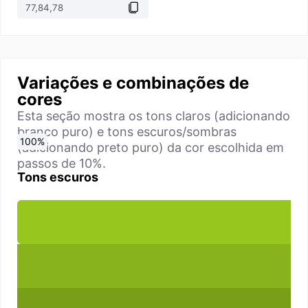
Variações e combinações de
cores
Esta seção mostra os tons claros (adicionando
branco puro) e tons escuros/sombras
0
10
20
30
40
50
60
70
80
90
100
%
%
%
%
%
%
%
%
%
%
%
(adicionando preto puro) da cor escolhida em
passos de 10%.
Tons escuros