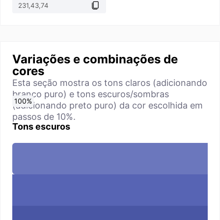
Variações e combinações de
cores
Esta seção mostra os tons claros (adicionando
branco puro) e tons escuros/sombras
0
10
20
30
40
50
60
70
80
90
100
%
%
%
%
%
%
%
%
%
%
%
(adicionando preto puro) da cor escolhida em
passos de 10%.
Tons escuros