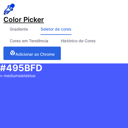
Color Picker
Gradiente
Seletor de cores
Cores em Tendência
Histórico de Cores
Adicionar ao Chrome
#495BFD
≈
mediumslateblue