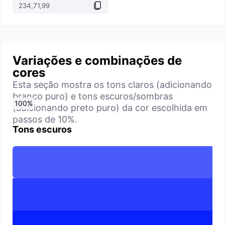
Variações e combinações de
cores
Esta seção mostra os tons claros (adicionando
branco puro) e tons escuros/sombras
0
10
20
30
40
50
60
70
80
90
100
%
%
%
%
%
%
%
%
%
%
%
(adicionando preto puro) da cor escolhida em
passos de 10%.
Tons escuros