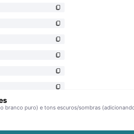
es
do branco puro) e tons escuros/sombras (adicionando