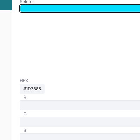
Seletor
HEX
R
G
B