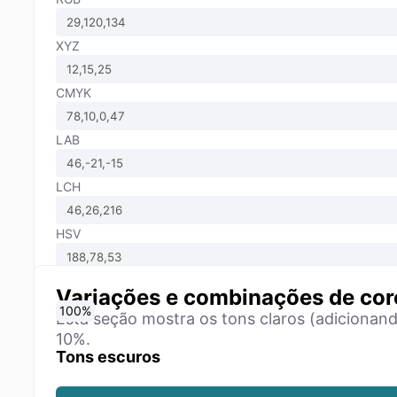
XYZ
CMYK
LAB
LCH
HSV
Variações e combinações de cor
0
10
20
30
40
50
60
70
80
90
100
%
%
%
%
%
%
%
%
%
%
%
Esta seção mostra os tons claros (adicionan
10%.
Tons escuros