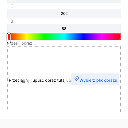
G
B
Prześlij obraz
Przeciągnij i upuść obraz tutaj
lub
Wybierz plik obrazu