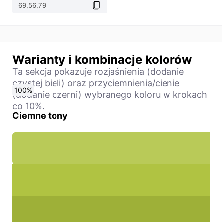
Warianty i kombinacje kolorów
Ta sekcja pokazuje rozjaśnienia (dodanie
czystej bieli) oraz przyciemnienia/cienie
0
10
20
30
40
50
60
70
80
90
100
%
%
%
%
%
%
%
%
%
%
%
(dodanie czerni) wybranego koloru w krokach
co 10%.
Ciemne tony