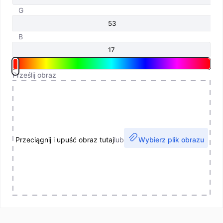
G
B
Prześlij obraz
Przeciągnij i upuść obraz tutaj
lub
Wybierz plik obrazu