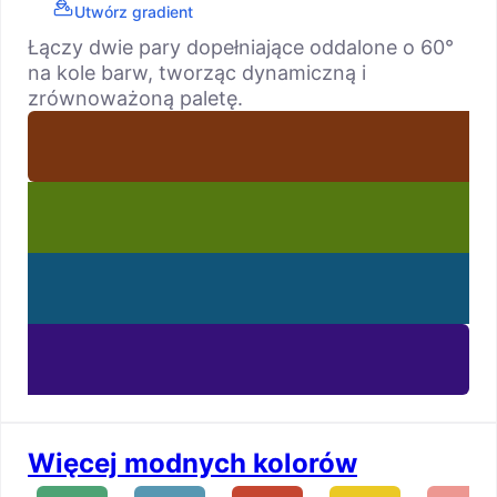
Utwórz gradient
Łączy dwie pary dopełniające oddalone o 60°
na kole barw, tworząc dynamiczną i
zrównoważoną paletę.
Więcej modnych kolorów