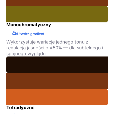
Monochromatyczny
Utwórz gradient
Wykorzystuje wariacje jednego tonu z
regulacją jasności o ±50% — dla subtelnego i
spójnego wyglądu.
Tetradyczne