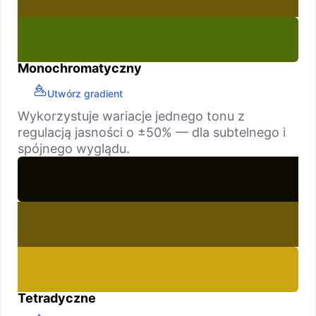
Monochromatyczny
Utwórz gradient
Wykorzystuje wariacje jednego tonu z
regulacją jasności o ±50% — dla subtelnego i
spójnego wyglądu.
Tetradyczne