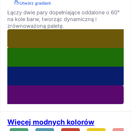
Utwórz gradient
Łączy dwie pary dopełniające oddalone o 60°
na kole barw, tworząc dynamiczną i
zrównoważoną paletę.
Więcej modnych kolorów