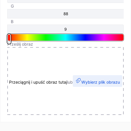
G
B
Prześlij obraz
Przeciągnij i upuść obraz tutaj
lub
Wybierz plik obrazu