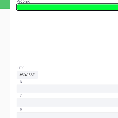
Próbnik
HEX
R
G
B