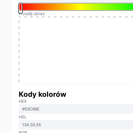
Prześlij obraz
Kody kolorów
HEX
HSL
RGB