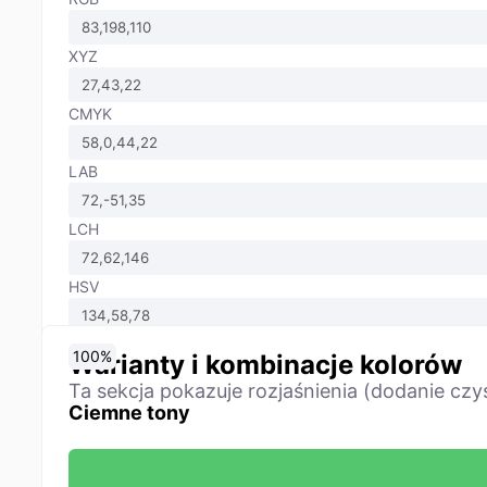
XYZ
CMYK
LAB
LCH
HSV
0
10
20
30
40
50
60
70
80
90
100
%
%
%
%
%
%
%
%
%
%
%
Warianty i kombinacje kolorów
Ta sekcja pokazuje rozjaśnienia (dodanie czy
Ciemne tony