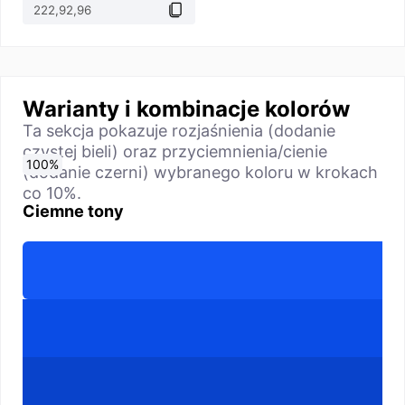
Warianty i kombinacje kolorów
Ta sekcja pokazuje rozjaśnienia (dodanie
czystej bieli) oraz przyciemnienia/cienie
0
10
20
30
40
50
60
70
80
90
100
%
%
%
%
%
%
%
%
%
%
%
(dodanie czerni) wybranego koloru w krokach
co 10%.
Ciemne tony