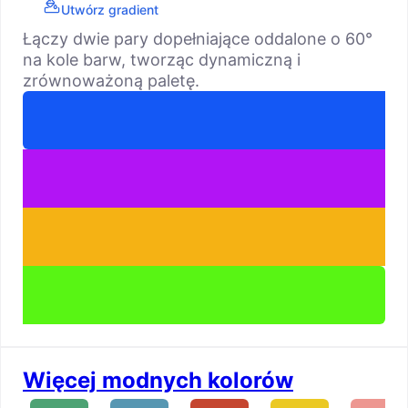
Utwórz gradient
Łączy dwie pary dopełniające oddalone o 60°
na kole barw, tworząc dynamiczną i
zrównoważoną paletę.
Więcej modnych kolorów