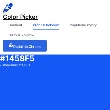
Color Picker
Gradient
Próbnik kolorów
Popularne kolory
Historia kolorów
Dodaj do Chrome
#1458F5
≈
mediumslateblue