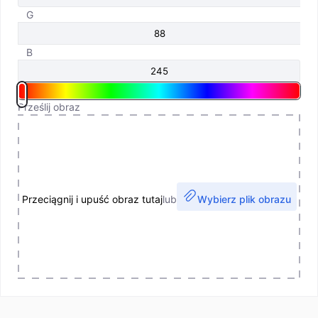
G
B
Prześlij obraz
Przeciągnij i upuść obraz tutaj
lub
Wybierz plik obrazu