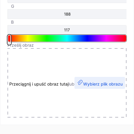
G
B
Prześlij obraz
Przeciągnij i upuść obraz tutaj
lub
Wybierz plik obrazu