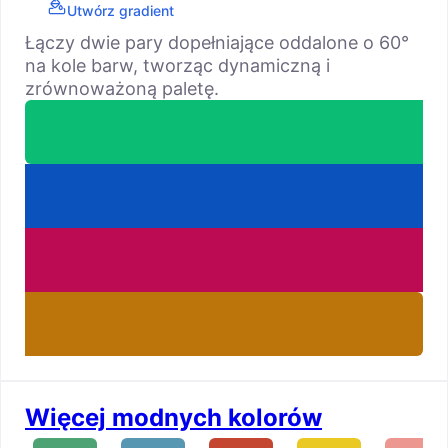
Utwórz gradient
Łączy dwie pary dopełniające oddalone o 60°
na kole barw, tworząc dynamiczną i
zrównoważoną paletę.
Więcej modnych kolorów