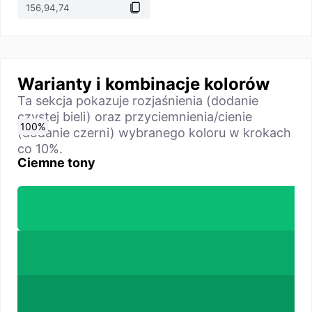
Warianty i kombinacje kolorów
Ta sekcja pokazuje rozjaśnienia (dodanie
czystej bieli) oraz przyciemnienia/cienie
0
10
20
30
40
50
60
70
80
90
100
%
%
%
%
%
%
%
%
%
%
%
(dodanie czerni) wybranego koloru w krokach
co 10%.
Ciemne tony