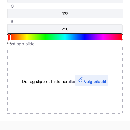
G
B
Last opp bilde
Dra og slipp et bilde her
eller
Velg bildefil