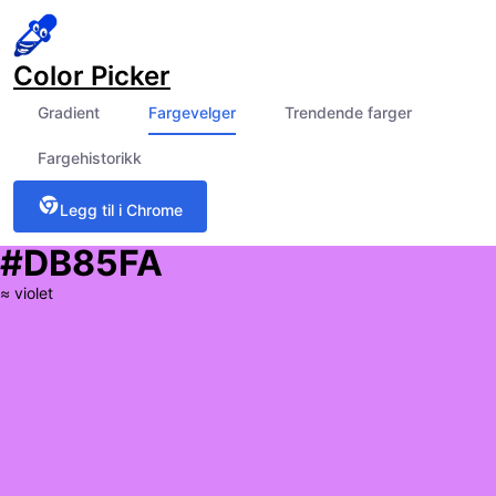
Color Picker
Gradient
Fargevelger
Trendende farger
Fargehistorikk
Legg til i Chrome
#DB85FA
≈
violet