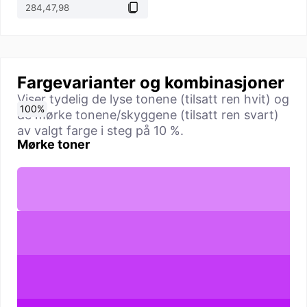
Fargevarianter og kombinasjoner
Viser tydelig de lyse tonene (tilsatt ren hvit) og
0
10
20
30
40
50
60
70
80
90
100
%
%
%
%
%
%
%
%
%
%
%
de mørke tonene/skyggene (tilsatt ren svart)
av valgt farge i steg på 10 %.
Mørke toner