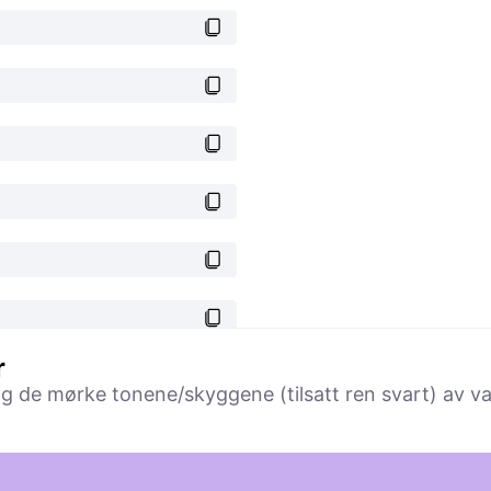
r
 og de mørke tonene/skyggene (tilsatt ren svart) av va