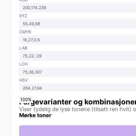
XYZ
CMYK
LAB
LCH
HSV
0
10
20
30
40
50
60
70
80
90
100
%
%
%
%
%
%
%
%
%
%
%
Fargevarianter og kombinasjone
Viser tydelig de lyse tonene (tilsatt ren hvit)
Mørke toner