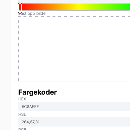
Last opp bilde
Fargekoder
HEX
HSL
RGB