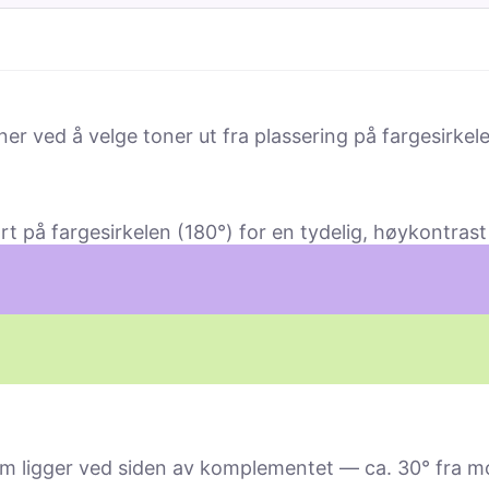
r ved å velge toner ut fra plassering på fargesirkele
på fargesirkelen (180°) for en tydelig, høy­kontrast 
 ligger ved siden av komple­mentet — ca. 30° fra mo