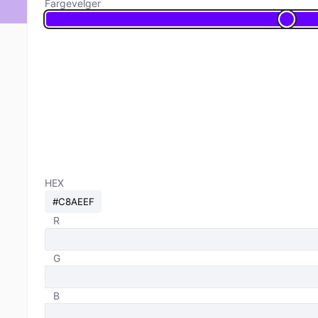
Fargevelger
HEX
R
G
B