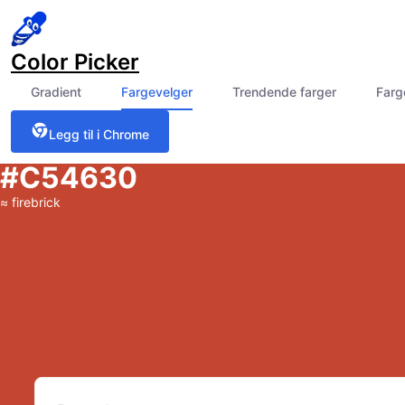
Color Picker
Gradient
Fargevelger
Trendende farger
Farg
Legg til i Chrome
#C54630
≈
firebrick