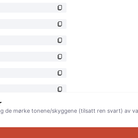
r
 og de mørke tonene/skyggene (tilsatt ren svart) av va