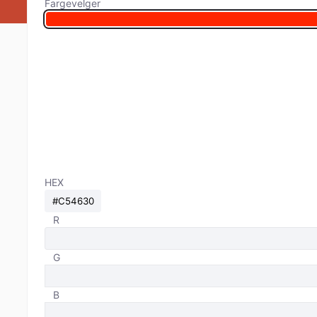
Fargevelger
HEX
R
G
B