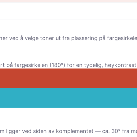
r ved å velge toner ut fra plassering på fargesirkele
på fargesirkelen (180°) for en tydelig, høy­kontrast 
 ligger ved siden av komple­mentet — ca. 30° fra mo