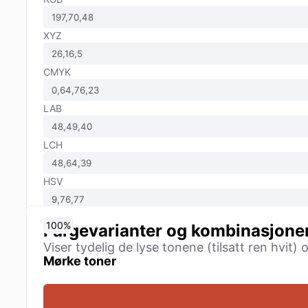
XYZ
CMYK
LAB
LCH
HSV
0
10
20
30
40
50
60
70
80
90
100
%
%
%
%
%
%
%
%
%
%
%
Fargevarianter og kombinasjone
Viser tydelig de lyse tonene (tilsatt ren hvit)
Mørke toner