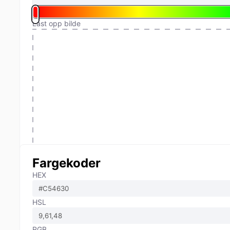
Last opp bilde
Fargekoder
HEX
HSL
RGB