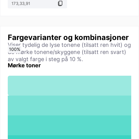
Fargevarianter og kombinasjoner
Viser tydelig de lyse tonene (tilsatt ren hvit) og
0
10
20
30
40
50
60
70
80
90
100
%
%
%
%
%
%
%
%
%
%
%
de mørke tonene/skyggene (tilsatt ren svart)
av valgt farge i steg på 10 %.
Mørke toner