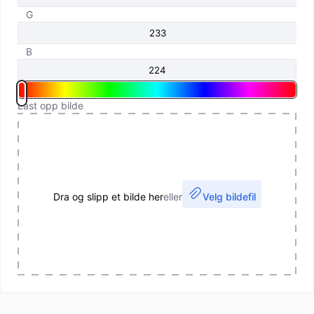
G
B
Last opp bilde
Dra og slipp et bilde her
eller
Velg bildefil