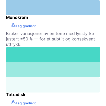
Monokrom
Lag gradient
Bruker variasjoner av én tone med lysstyrke
justert ±50 % — for et subtilt og konsekvent
uttrykk.
Tetradisk
Lag gradient