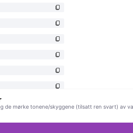
r
 og de mørke tonene/skyggene (tilsatt ren svart) av va