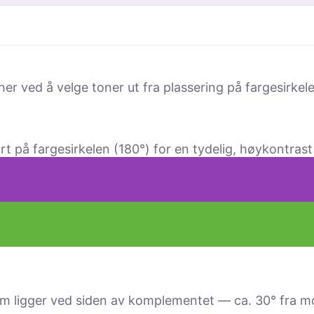
r ved å velge toner ut fra plassering på fargesirkele
på fargesirkelen (180°) for en tydelig, høy­kontrast 
 ligger ved siden av komple­mentet — ca. 30° fra mo