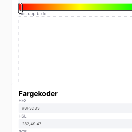
Last opp bilde
Fargekoder
HEX
HSL
RGB