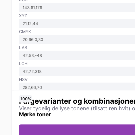
XYZ
CMYK
LAB
LCH
HSV
0
10
20
30
40
50
60
70
80
90
100
%
%
%
%
%
%
%
%
%
%
%
Fargevarianter og kombinasjone
Viser tydelig de lyse tonene (tilsatt ren hvit)
Mørke toner