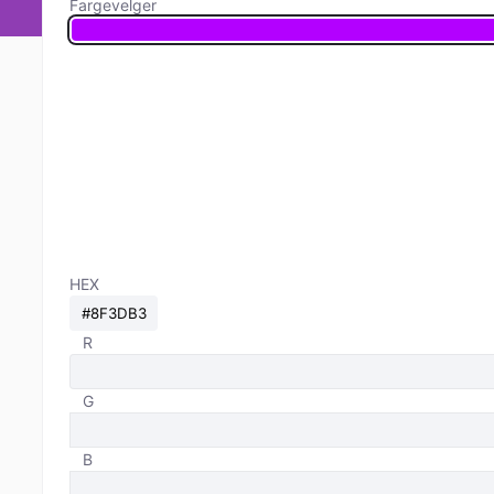
Fargevelger
HEX
R
G
B