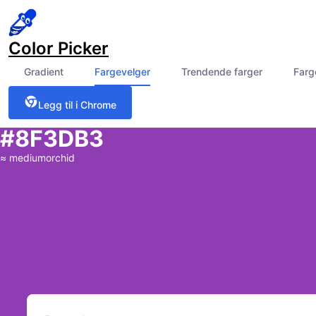
Color Picker
Gradient
Fargevelger
Trendende farger
Farg
Legg til i Chrome
#8F3DB3
≈
mediumorchid