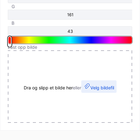
G
B
Last opp bilde
Dra og slipp et bilde her
eller
Velg bildefil