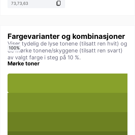
Fargevarianter og kombinasjoner
Viser tydelig de lyse tonene (tilsatt ren hvit) og
0
10
20
30
40
50
60
70
80
90
100
%
%
%
%
%
%
%
%
%
%
%
de mørke tonene/skyggene (tilsatt ren svart)
av valgt farge i steg på 10 %.
Mørke toner