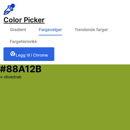
Color Picker
Gradient
Fargevelger
Trendende farger
Fargehistorikk
Legg til i Chrome
#88A12B
≈
olivedrab