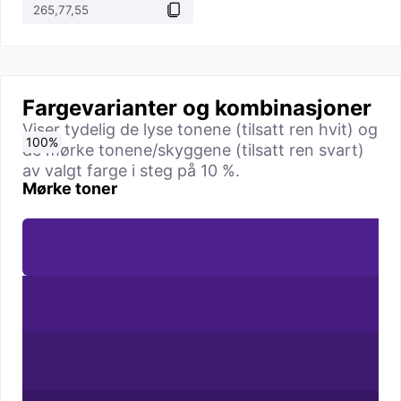
Fargevarianter og kombinasjoner
Viser tydelig de lyse tonene (tilsatt ren hvit) og
0
10
20
30
40
50
60
70
80
90
100
%
%
%
%
%
%
%
%
%
%
%
de mørke tonene/skyggene (tilsatt ren svart)
av valgt farge i steg på 10 %.
Mørke toner