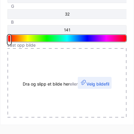
G
B
Last opp bilde
Dra og slipp et bilde her
eller
Velg bildefil