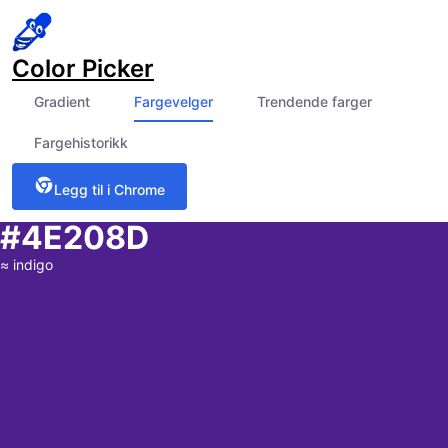
Color Picker
Gradient
Fargevelger
Trendende farger
Fargehistorikk
Legg til i Chrome
#4E208D
≈
indigo