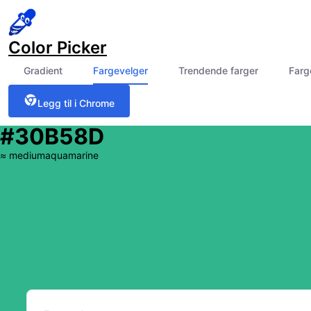
Color Picker
Gradient
Fargevelger
Trendende farger
Farg
Legg til i Chrome
#30B58D
≈
mediumaquamarine