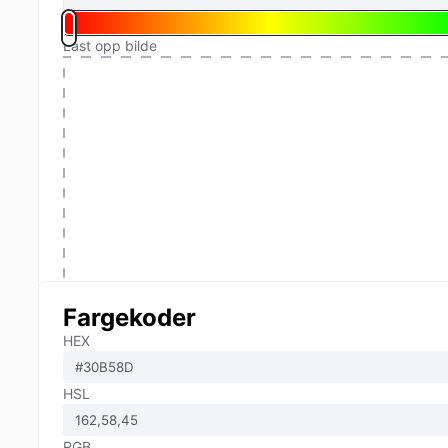
Last opp bilde
Fargekoder
HEX
HSL
RGB