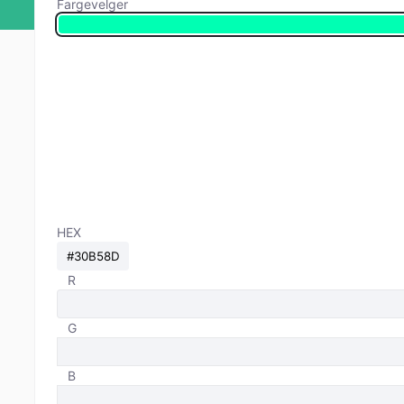
Fargevelger
HEX
R
G
B