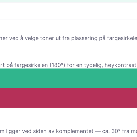
r ved å velge toner ut fra plassering på fargesirkele
på fargesirkelen (180°) for en tydelig, høy­kontrast 
 ligger ved siden av komple­mentet — ca. 30° fra mo