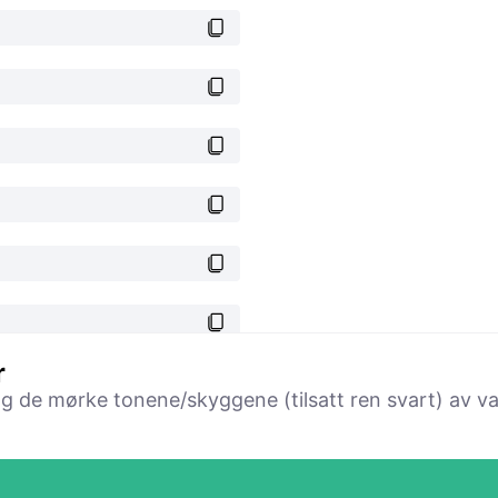
r
 og de mørke tonene/skyggene (tilsatt ren svart) av va