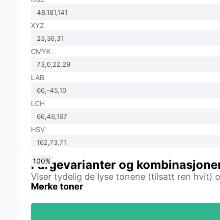
XYZ
CMYK
LAB
LCH
HSV
0
10
20
30
40
50
60
70
80
90
100
%
%
%
%
%
%
%
%
%
%
%
Fargevarianter og kombinasjone
Viser tydelig de lyse tonene (tilsatt ren hvit)
Mørke toner