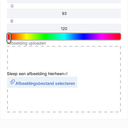
G
B
Afbeelding uploaden
Sleep een afbeelding hierheen
of
Afbeeldingsbestand selecteren