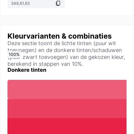
Kleurvarianten & combinaties
Deze sectie toont de lichte tinten (puur wit
toevoegen) en de donkere tinten/schaduwen
0
10
20
30
40
50
60
70
80
90
100
%
%
%
%
%
%
%
%
%
%
%
(puur zwart toevoegen) van de gekozen kleur,
berekend in stappen van 10%.
Donkere tinten