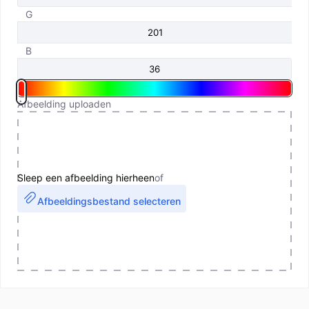
G
B
Afbeelding uploaden
Sleep een afbeelding hierheen
of
Afbeeldingsbestand selecteren