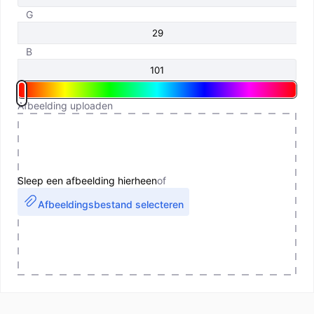
G
B
Afbeelding uploaden
Sleep een afbeelding hierheen
of
Afbeeldingsbestand selecteren