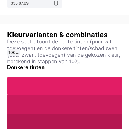
Kleurvarianten & combinaties
Deze sectie toont de lichte tinten (puur wit
toevoegen) en de donkere tinten/schaduwen
0
10
20
30
40
50
60
70
80
90
100
%
%
%
%
%
%
%
%
%
%
%
(puur zwart toevoegen) van de gekozen kleur,
berekend in stappen van 10%.
Donkere tinten