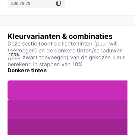
Kleurvarianten & combinaties
Deze sectie toont de lichte tinten (puur wit
toevoegen) en de donkere tinten/schaduwen
0
10
20
30
40
50
60
70
80
90
100
%
%
%
%
%
%
%
%
%
%
%
(puur zwart toevoegen) van de gekozen kleur,
berekend in stappen van 10%.
Donkere tinten