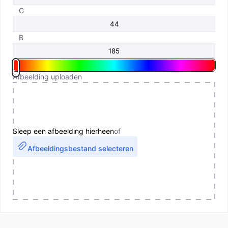
G
B
Afbeelding uploaden
Sleep een afbeelding hierheen
of
Afbeeldingsbestand selecteren