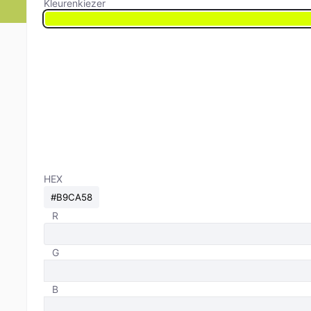
Kleurenkiezer
HEX
R
G
B