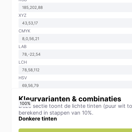
XYZ
CMYK
LAB
LCH
HSV
Kleurvarianten & combinaties
0
10
20
30
40
50
60
70
80
90
100
%
%
%
%
%
%
%
%
%
%
%
Deze sectie toont de lichte tinten (puur wi
berekend in stappen van 10%.
Donkere tinten