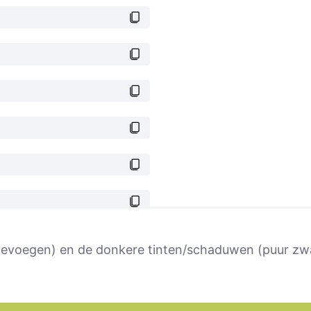
t toevoegen) en de donkere tinten/schaduwen (puur z