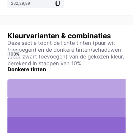
Kleurvarianten & combinaties
Deze sectie toont de lichte tinten (puur wit
toevoegen) en de donkere tinten/schaduwen
0
10
20
30
40
50
60
70
80
90
100
%
%
%
%
%
%
%
%
%
%
%
(puur zwart toevoegen) van de gekozen kleur,
berekend in stappen van 10%.
Donkere tinten