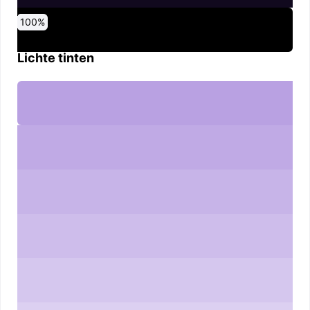
0
10
20
30
40
50
60
70
80
90
100
%
%
%
%
%
%
%
%
%
%
%
Lichte tinten