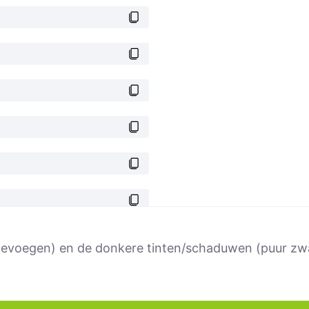
t toevoegen) en de donkere tinten/schaduwen (puur z