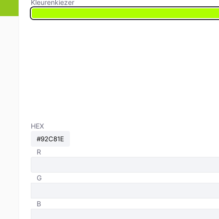
Kleurenkiezer
HEX
R
G
B