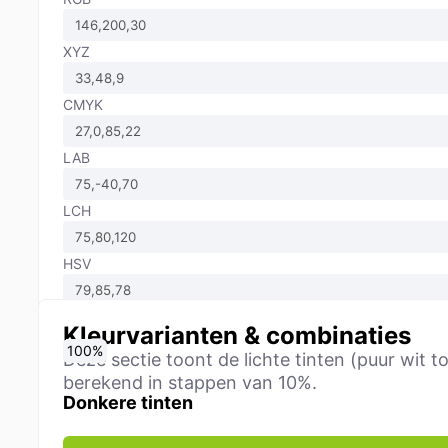
XYZ
CMYK
LAB
LCH
HSV
Kleurvarianten & combinaties
0
10
20
30
40
50
60
70
80
90
100
%
%
%
%
%
%
%
%
%
%
%
Deze sectie toont de lichte tinten (puur wi
berekend in stappen van 10%.
Donkere tinten