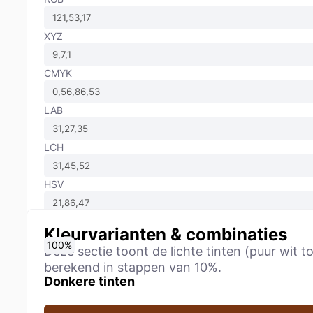
XYZ
CMYK
LAB
LCH
HSV
Kleurvarianten & combinaties
0
10
20
30
40
50
60
70
80
90
100
%
%
%
%
%
%
%
%
%
%
%
Deze sectie toont de lichte tinten (puur wi
berekend in stappen van 10%.
Donkere tinten