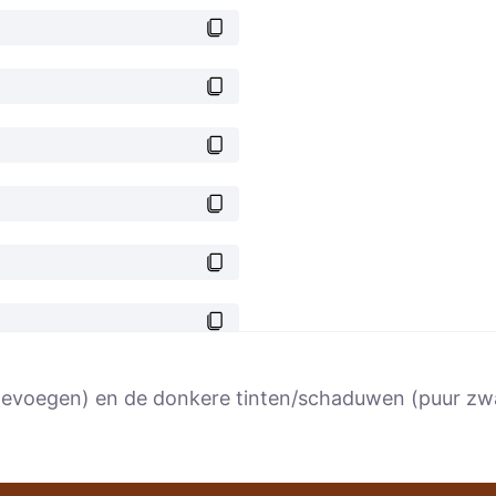
t toevoegen) en de donkere tinten/schaduwen (puur z