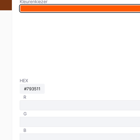
Kleurenkiezer
HEX
R
G
B