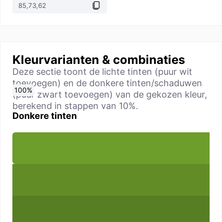
Kleurvarianten & combinaties
Deze sectie toont de lichte tinten (puur wit
toevoegen) en de donkere tinten/schaduwen
0
10
20
30
40
50
60
70
80
90
100
%
%
%
%
%
%
%
%
%
%
%
(puur zwart toevoegen) van de gekozen kleur,
berekend in stappen van 10%.
Donkere tinten