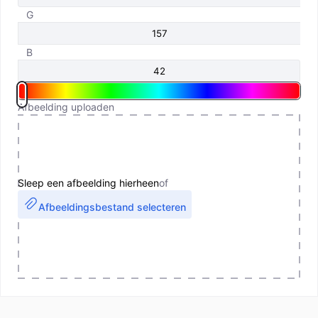
G
B
Afbeelding uploaden
Sleep een afbeelding hierheen
of
Afbeeldingsbestand selecteren