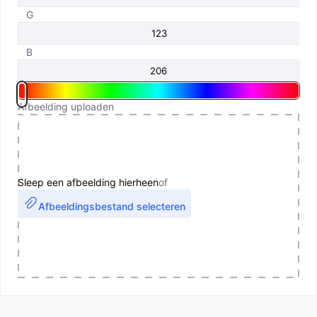
G
B
Afbeelding uploaden
Sleep een afbeelding hierheen
of
Afbeeldingsbestand selecteren