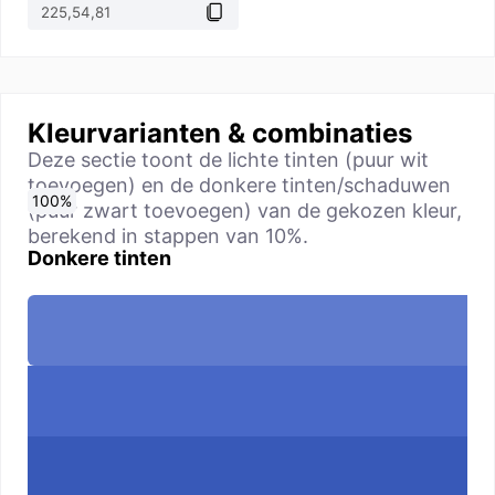
Kleurvarianten & combinaties
Deze sectie toont de lichte tinten (puur wit
toevoegen) en de donkere tinten/schaduwen
0
10
20
30
40
50
60
70
80
90
100
%
%
%
%
%
%
%
%
%
%
%
(puur zwart toevoegen) van de gekozen kleur,
berekend in stappen van 10%.
Donkere tinten